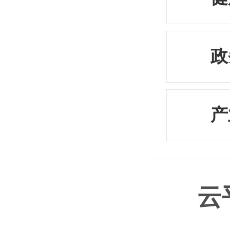
政
产
云