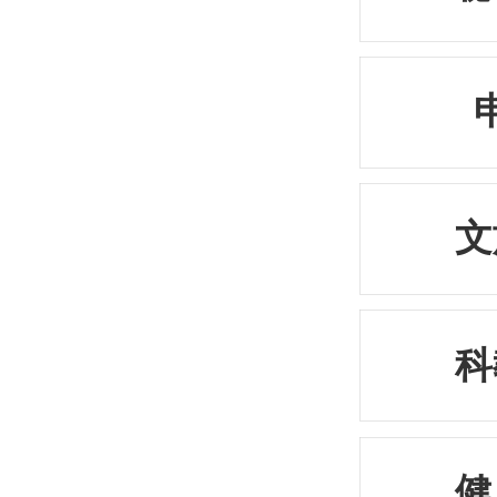
文
科
健