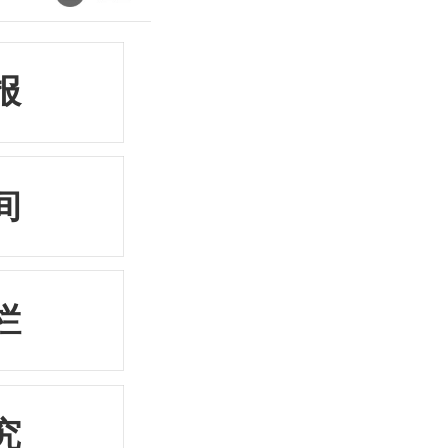
报
间
栏
究