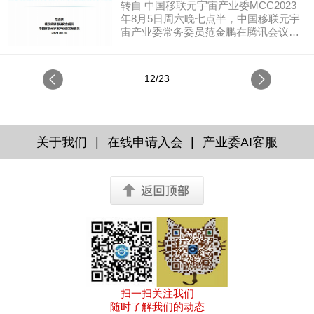
森大成智慧学的传人北京...
举行纪念“中国元宇宙之父”钱学森诞辰
转自 中国移联元宇宙产业委MCC2023
111周年，中国元宇宙之父、元宇宙1号
年8月5日周六晚七点半，中国移联元宇
公民钱学森对中国元宇宙事业做出的伟
宙产业委常务委员范金鹏在腾讯会议、
大贡献，钱老的伟大思想搭建了一个让
央链直播主持召开了钱学森大成智慧践
人可以遵循的宏伟框架，并指明了未来
行班第11期《钱学森现代科学技术体系
前进的路径。范金鹏带领在线观众一起
之自然科学概论》（读书会第68期）。
12/23
看读经典，看读钱学森大成智慧学的传
2022年12月10日，中国移动通信联合会
人北京大学马霭乃教授讲...
元宇宙产业工作委员会在央链直播平台
举行纪念“中国元宇宙之父”钱学森诞辰
111周年，中国元宇宙之父、元宇宙1号
公民钱学森对中国元宇宙事业做出的伟
|
|
关于我们
在线申请入会
产业委AI客服
大贡献，钱老的伟大思想搭建了一个让
人可以遵循的宏伟框架，并指明了未来
前进的路径。范金鹏带领在线观众一起
观看了钱学森大成智慧学...
扫一扫关注我们
随时了解我们的动态