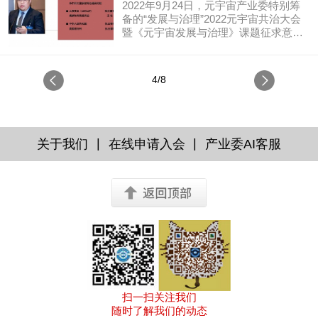
委员会常务副主任委员单位、副主任委
委”）与中国通信工业协会区块链专业委
2022年9月24日，元宇宙产业委特别筹
发展是数藏行业规范治理的定海
员单位特别协办，由元宇宙产业委员会
员会（下称“区块链专委会”）发起主
备的“发展与治理”2022元宇宙共治大会
常务委员单位、委员单位、观察员单位
办，由中关村大数据产业联盟元宇宙智
暨《元宇宙发展与治理》课题征求意见
神针
关注支持。本次会议全程由央链直播平
库委员会、北京邮电大学科技园元宇宙
会、元宇宙产业委数字藏品发展讨论会
台提供全程线上回放直播技术支持。 会
产业协同创新中心联合主办，由物链芯
议，于9月24日在央链直播平台线上召
上，由中国移联元宇宙产业委员会联席
工程技术研究院、元宇宙实验室、央链
开。本次会议由中国移动通信联合会元
4/8
秘书长、《元宇宙十大技术》著者之
直播、央链实验室承办。由元宇宙产业
宇宙产业委员会（下称“元宇宙产业
一、高效能服务器和存储技术国家重点
委员会常务副主任委员单位、副主任委
委”）与中国通信工业协会区块链专业委
实验室首席研究员叶毓睿为大家带来了
员单位特别协办，由元宇宙产业委员会
员会（下称“区块链专委会”）发起主
开场主题演讲《元宇宙生态和治理》。
常务委员单位、委员单位、观察员单位
办，由中关村大数据产业联盟元宇宙智
关注支持。本次会议全程由央链直播平
库委员会、北京邮电大学科技园元宇宙
|
|
关于我们
在线申请入会
产业委AI客服
台提供全程线上回放直播技术支持。 本
产业协同创新中心联合主办，由物链芯
次研讨会上，中国移联元宇宙产业委员
工程技术研究院、元宇宙实验室、央链
会常务委员、万商天勤律师事务所合伙
直播、央链实验室承办。由元宇宙产业
人、上海区块链技术协会智库专家/科技
委员会常务副主任委员单位、副主任委
评价专家张烽律师在会上发表了《元宇
员单位特别协办，由元宇宙产业委员会
宙智能化场景法律问题》的主题演讲。
常务委员单位、委员单位、观察员单位
在演讲中分别从，分别是元宇宙的本质
关注支持。本次会议全程由央链直播平
特征、元宇宙的主体活动、元宇宙的整
台提供全程线上回放直播技术支持。 本
体功能以及元宇宙领域的交易交往等四
次研讨会上，中国执业律师、美国纽约
个方面的探讨了元宇宙的智能化以及所
州执业律师、上海君悦律师事务所合伙
会涉及到的法律问题。
人、知识产权专业委员会主任方皛律师
扫一扫关注我们
主题演讲《数字藏品的技术特征及其法
随时了解我们的动态
律挑战》。