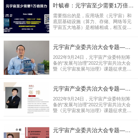
虚拟人不法行为的规范，和相关行为的
叶毓睿：元宇宙至少需要1万倍算
惩罚尺度。
力？
需要指出的是，应用场景（元宇宙）和
底层基础设施（算力、存储、网络等元
宇宙五大地基）是相辅相成，相互促进
的；算力也是逐渐增加的，应用场景
会“鞭打”算力。总算力每提升10倍，预
计就有一批新的应用横空出世。正如，
元宇宙产业委共治大会专题——
通信的2G成就了短信和自由通话，3G
叶毓睿联席秘书长：元宇宙发展
成就了移动互联网下的彩信和语音，4G
2022年9月24日，元宇宙产业委特别筹
与治理中，治理的主体是谁？治
成就了在线视频和直播。5G会成就什么
备的“发展与治理”2022元宇宙共治大会
呢？
暨《元宇宙发展与治理》课题征求意见
理的对象是谁？
会、元宇宙产业委数字藏品发展讨论会
议，于九月24日在央链直播平台线上召
开。本次会议由中国移动通信联合会元
元宇宙产业委共治大会专题——
宇宙产业委员会（下称“元宇宙产业
张烽：智能化深入发展已经并将
委”）与中国通信工业协会区块链专业委
2022年9月24日，元宇宙产业委特别筹
继续引发治理规则的变化
员会（下称“区块链专委会”）发起主
备的“发展与治理”2022元宇宙共治大会
办，由中关村大数据产业联盟元宇宙智
暨《元宇宙发展与治理》课题征求意见
库委员会、北京邮电大学科技园元宇宙
会、元宇宙产业委数字藏品发展讨论会
产业协同创新中心联合主办，由物链芯
议，于九月24日在央链直播平台线上召
工程技术研究院、元宇宙实验室、央链
开。本次会议由中国移动通信联合会元
元宇宙产业委共治大会专题——
直播、央链实验室承办。由元宇宙产业
宇宙产业委员会（下称“元宇宙产业
方皛律师：知敬畏、守底线、促