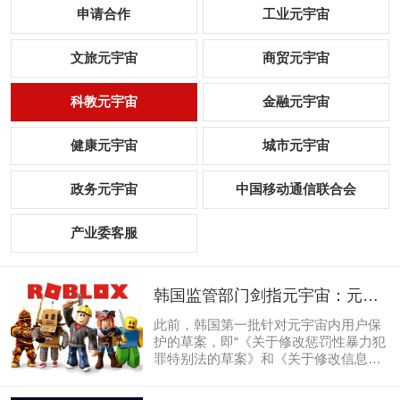
申请合作
工业元宇宙
文旅元宇宙
商贸元宇宙
科教元宇宙
金融元宇宙
健康元宇宙
城市元宇宙
政务元宇宙
中国移动通信联合会
产业委客服
韩国监管部门剑指元宇宙：元宇
宙内含游戏，该不该按游戏监
此前，韩国第一批针对元宇宙内用户保
管？
护的草案，即“《关于修改惩罚性暴力犯
罪特别法的草案》和《关于修改信息通
信⽹络促进法草案》”已经提交给国会，
增添了元宇宙、虚拟化身等数字空间、