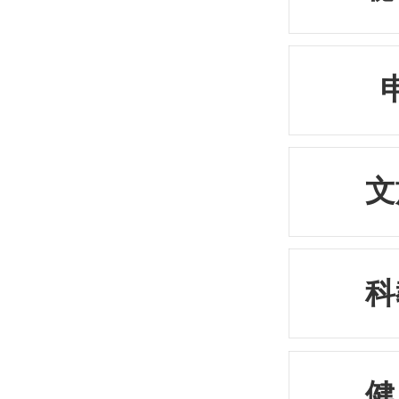
文
科
健