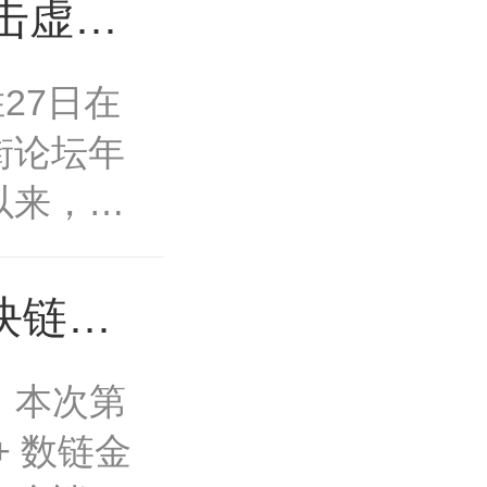
第5期
术创作、
击虚拟
格考核，
宇宙场景
估稳定
27日在
江恩禾三
创作等方
街论坛年
技术能力
的奥秘，
以来，央
出，正式
的精彩与
后发布了
工智能与
业的孩子
内虚拟货
国移动通
星星”证
区块链中
政策文
和智慧教
宙产业委
成功举办
）本次第
文件仍然
结业证
中国移动
能可信
+ 数链金
行将会同
智能与元
产业委员