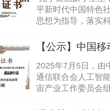
星星”
平新时代中国特色
思想为指导，落实
国、人才强国和创
展战略。紧密跟随
【公示】中国移
生步伐，致力于普
联合会人工智能
2025年7月5日，
青少年元宇宙知识
宙产业工作委员
通信联合会人工智
子科学思维和创新
园叶话 Deepse
宙产业工作委员会
领元宇宙产业发展
《燕园叶话FIT.AIDe
序开发实战营》
普动画、元宇宙体