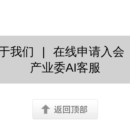
作，《链改2.0：从
推动链改2.0从“理论
持审慎态度。他提到
到RWA》一书由多
向“制度化落地、全
前，在华盛顿召开的
家联合撰写，其中
同”的关键新阶段。
世界银行年会上，
洲律师事务所主任
及...
于我们
|
在线申请入会
作为重要作者之一
产业委AI客服
的法律合规与治理
了深度支持。柳志
烽、窦俊、佟世天
仁、周胜、何超 著
版社 2025年10月