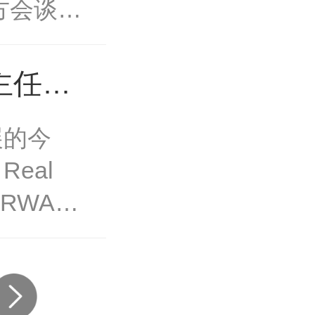
创新
六方会谈，
境内虚拟
席沈昌祥
属中...
集体学习
，维护经
、倪健中
记发表重
密切跟
汝为院
胜主任新
机，紧扣
稳定币的
任福继院
从数字
展的今
界资产代
近年来，
邓中翰院
eal
的行业需
拟货币特
谭建荣院
简称RWA）
从 86
现，但整
着学员在
动资产数
亿美元，
。国际金
关键力
7年底有
等金融管
的权威著
—成功
发展普遍