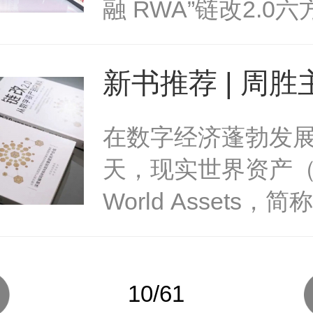
资产与数链金融
融 RWA”链改2.0
执法部门继续打击
宇宙产业委共同主
会（CMCA-MCC）直
以纪念中央政治局
货币的经营和炒作
院士、郑纬民院士
区块链技术及总书
济金融秩序，同时
会长，学术指导戴
新书推荐 | 周
要讲话六周年为契
踪、动态评估境外
士、郭毅可院士、
作《链改2.0：
在数字经济蓬勃发
全球RWA（现实世
发展。潘功胜称，
士，以及产业指导
资产到RWA》
天，现实世界资产（R
币化）市场爆发期
市场机构发行的虚
士、陈清泉院士、
World Assets，
求——上半年市场规模
别是稳定币不断涌
士联合签发，标志
的通证化正成为推
亿美元飙升至230
体还处在发展早期
人...
字化向纵深发展的
花旗银行更预测202
融组织和中央银行
10/61
量。作为这一领域
望突破1万亿美元—
理部门对稳定币的