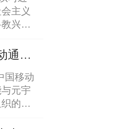
社会主义
科教兴
新驱动发
钱学森先
动通信
及和提高
与元宇
由中国移动
，培养孩
会《燕
能与元宇
意识，引
ek小程
组织的
。通过科
epseek
第5期
验馆研