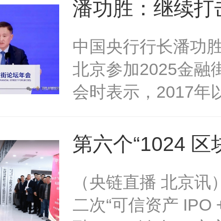
小程序开发实战营》
学、元宇宙数字艺
潘功胜：继续打
考核成果
圆满结业。经过严
编程设计学习、元
货币炒作动态评
中国央行行长潘功胜
陆天启、黄昭凯、
搭建、元宇宙故事
币发展！
北京参加2025金融
位学员凭借扎实的
式学习研究元宇宙
会时表示，2017年
和创新实践脱颖而
体验数智时代带来
行会同相关部门先
获得由中国移联人
美好，并为完成学
多项防范和处置境
元宇宙产业委和中
颁发“元宇宙启蒙小
第六个“1024 
币交易炒作风险的
信联合会数字文化
书。中国移联元宇
国日”系列活动
（央链直播 北京讯
件，目前这些政策
育分会联合盖章的
公示获得者证书。
共推链改2.0赋
二次“可信资产 IPO 
有效。下一步，央
书。该证书由人工
通信联合会元宇宙