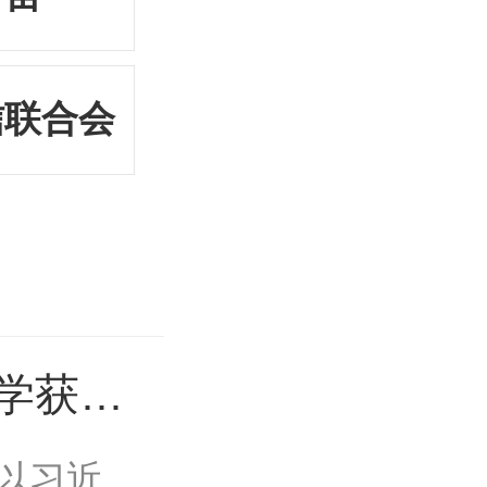
信联合会
同学获得
启蒙小
”以习近