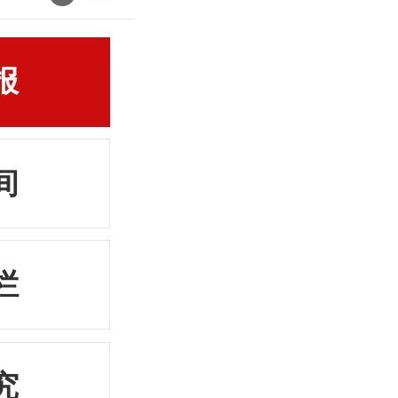
报
间
栏
究