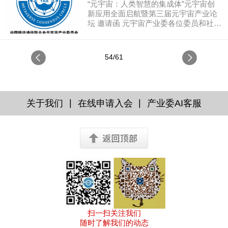
“元宇宙：人类智慧的集成体”元宇宙创
新应用全面启航暨第三届元宇宙产业论
坛 邀请函 元宇宙产业委各位委员和社会
各界: 2022年3月初我国两会召开，代
表和委员们通过建议和提案传递“民
意”，元宇宙是前沿数字科技与人类智慧
54/61
的集成体，元宇宙时代加速来临，技术
创新和产业应用全面启航，引领数字经
济转型升级，这些话题成为了今年“两
会”热点。 依据元宇宙产业委《工作条
例》中第二章职能职责的第五条“产业引
|
|
关于我们
在线申请入会
产业委AI客服
领与政策研用”和第六条“产业支撑与技
术融通”之规定，结合国家战略与产业发
展，融合元宇宙自身发展特征，开展元
宇宙技...
扫一扫关注我们
随时了解我们的动态