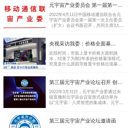
元宇宙产业委员会 第一届第一次
主任委员会议公报
2022年4月11日中国移动通信联合会元
宇宙产业委员会第一届第一次主任委员
（扩大）会议书面召开，共同主席3人、
学术指导3人、产业指导2人，联席主任
委员3人、执行主任委员3人、常务副主
任委员8家/人、副主任委员21家/人，主
央视采访我委：价格全面暴
任委员会议共计43家/人均以微信方式出
跌！“挖矿潮”退去，显卡泡沫破
席会议，本次会议扩大至常务委员、委
近段时间，市面上显卡价格大面积跳
了？
员、观察员（预备委员）和秘书长团队
水，结束了为期2年多的价格暴涨模式。
列席。
究竟是什么原因导致显卡价格出现暴
跌，跌幅又有多大，记者近日在深圳华
强北市场进行了探访。
第三届元宇宙产业论坛召开 创新
应用全面启航
2022年3月31日，元宇宙产业委通过央
链直播和元宇宙会议室形式成功举办
以“元宇宙：人类智慧的集成体、元宇宙
创新应用全面启航”为主题的第三届元宇
宙产业论坛。
第三届元宇宙产业论坛邀请函