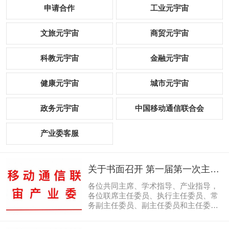
申请合作
工业元宇宙
文旅元宇宙
商贸元宇宙
科教元宇宙
金融元宇宙
健康元宇宙
城市元宇宙
政务元宇宙
中国移动通信联合会
产业委客服
关于书面召开 第一届第一次主任
委员（扩大）会议的报告及会议
各位共同主席、学术指导、产业指导，
现场表决情况
各位联席主任委员、执行主任委员、常
务副主任委员、副主任委员和主任委员
会议列席成员，各常务委员、委员、观
察员（预备委员）：