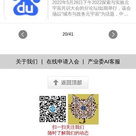
的计算规模越来越难以...
⾸晟教授在⼀次演讲中谈道：“为美所驱
2022年5月28日下午2022探索与实验元
家名企演讲实录
追求科学，真是⼀种 最⾼的境界，杨振
宇宙共识大会的分论坛I如期举行，该会
宁先⽣带领我进⼊的境界，在书本上是
场以“城市与政务元宇宙”为话题，中移
学不到的。”他所阐述的这种⼤道⾄简的
联元宇宙产业委委员、深圳市互联网创
美，正是那些极简⽽⼜内涵深刻的数学
业创新服务促进会会长胥苗龙出席，并
公式，为我们解析了宇宙的⼀ 部分真
做了题为《宜居城市建设助理海南自贸
20/41
相。⼈类⽂明的进化即是在熵增中不断
港产业发展》重要演讲，正文如下： 元
的建⽴局部秩序...
宇宙正在逐步成为创新创业的主战
场！ 无论是中国还是其它国家，发展元
宇宙的核心价值在于产业价值。在发展
数字经济的过程中，数字产业化是手
|
|
关于我们
在线申请入会
产业委AI客服
段，产业数字化是目的。 元宇宙最关键
的应用场景是产业场景。 2021年以来，
元宇宙的话题持续火热。以腾讯、字节
为首的国内互联网大厂...
扫一扫关注我们
随时了解我们的动态