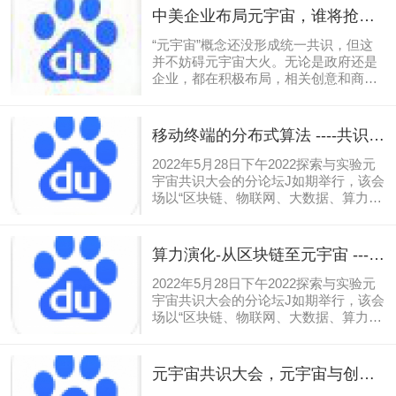
表示：
中美企业布局元宇宙，谁将抢占
先机？
“元宇宙”概念还没形成统一共识，但这
并不妨碍元宇宙大火。无论是政府还是
企业，都在积极布局，相关创意和商业
形态不断涌现。元宇宙在全球发展到了
一个怎样的阶段？中美两国企业对元宇
宙的布局现状如何？中国企业发展元宇
移动终端的分布式算法 ----共识大
宙有哪些优势？围绕这些问题，中新经
会分论坛J会场名家名企演讲实录
纬研究院对《元宇宙》一书的作者、中
2022年5月28日下午2022探索与实验元
国移动通信联合会元宇宙产业委员会执
宇宙共识大会的分论坛J如期举行，该会
行主任于佳宁进行了专访。
场以“区块链、物联网、大数据、算力与
元宇宙”为话题，北京临风云科技公司创
始人张瑜出席，并做了题为《移动终端
的分布式算力》重要演讲，正文如下：
算⼒演化-从区块链⾄元宇宙 ----
目前来看，全球对算力的需求呈现逐渐
共识大会分论坛J会场名家名企演
上升的趋势，当前的算力市场是什么一
2022年5月28日下午2022探索与实验元
讲实录
种状态？目前还面临着哪些问题？全球
宇宙共识大会的分论坛J如期举行，该会
算力市场非常广阔，但需求却远远跟不
场以“区块链、物联网、大数据、算力与
上，市场处于不饱和状态。一方面需求
元宇宙”为话题，南京一粒沙科技有限公
不足，另一方面，算力浪费严重，形成
司联合创始人窦孝晨出席，并做了题为
一种供需不对称的局面。面对计算需求
《算力之美：从区块链到元宇宙》重要
元宇宙共识大会，元宇宙与创新
剧增，日益庞大的数据增量，同样体量
演讲，正文如下：2018年10⽉16⽇，张
创业 ----共识大会分论坛I会场名