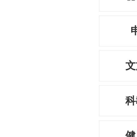
文
科
健