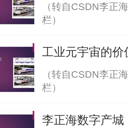
趋势
（转自CSDN李正
栏）
工业元宇宙的价
义
（转自CSDN李正
栏）
李正海数字产城