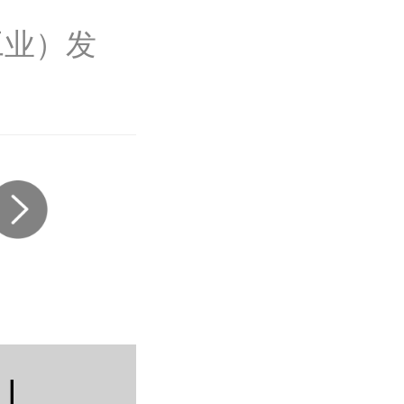
工业）发
|