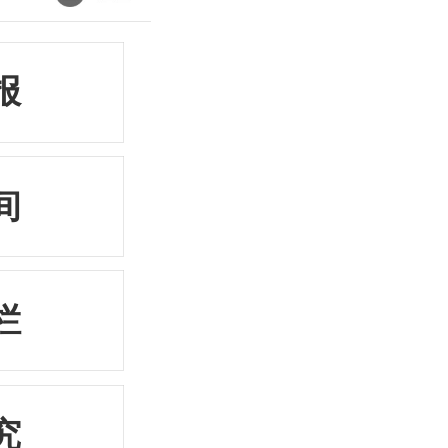
报
间
栏
究