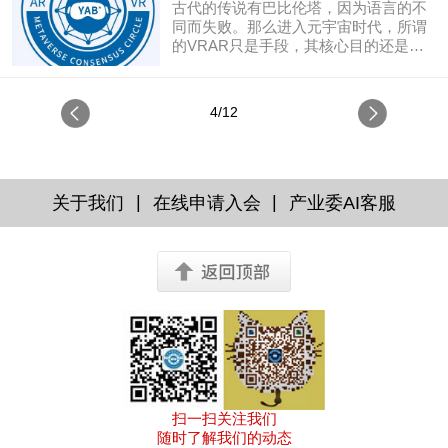
古代的传说有巴比伦塔，因为语言的不
同而失败。那么进入元宇宙时代，所谓
的VRAR只是手段，其核心目的还是交
流的改善，而如果交流改善到一定的程
度，而且介入的人数达到了足够的量
级，人与人之间又建立起了信任的关
4/12
系，那么群策群力，或者说互联网的进
化就象人类的大脑，可以进化到一个革
命性提升的水平，这样就可以克服巨大
的困难，解决巨大的问题，那就是说，
巴比伦塔完全可以建立起来，成为真正
|
|
关于我们
在线申请入会
产业委AI客服
的通天塔。
扫一扫关注我们
随时了解我们的动态