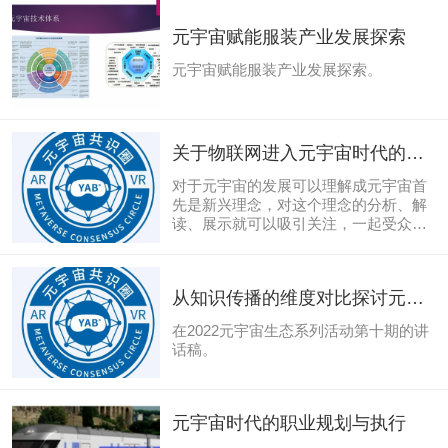
元宇宙赋能服装产业发展探索
元宇宙赋能服装产业发展探索。
关于物联网进入元宇宙时代的基
础与发展思考
对于元宇宙的发展可以理解成元宇宙首
先是新兴理念，对这个理念的分析、解
读、展示就可以吸引关注，一起受众关
注，那么对于企业而言，就可以产生流
量，促进销售。进而利用元宇宙的概
念、技术、产品可以赋能传统产业，提
从知识传播的维度对比探讨元宇
升企业的实力，从而 提升企业的竞争
力。
宙
在2022元宇宙生态系列活动第十期的讲
话稿。
元宇宙时代的职业规划与执行